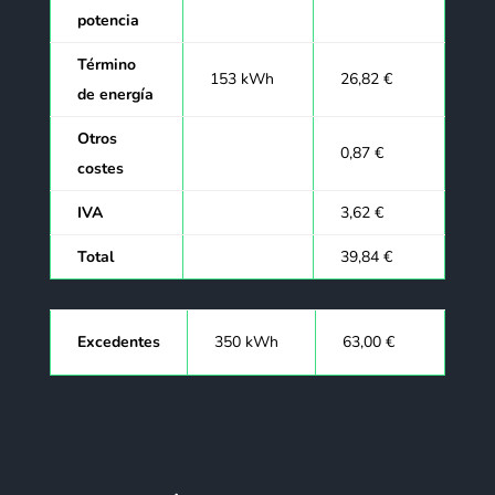
potencia
Término
153 kWh
26,82 €
de energía
Otros
0,87 €
costes
IVA
3,62 €
Total
39,84 €
Excedentes
350 kWh
63,00 €